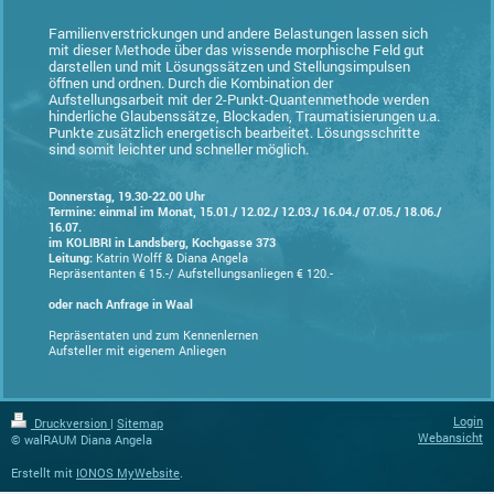
Familienverstrickungen und andere Belastungen lassen sich
mit dieser Methode über das wissende morphische Feld gut
darstellen und mit Lösungssätzen und Stellungsimpulsen
öffnen und ordnen. Durch die Kombination der
Aufstellungsarbeit mit der 2-Punkt-Quantenmethode werden
hinderliche Glaubenssätze, Blockaden, Traumatisierungen u.a.
Punkte zusätzlich energetisch bearbeitet. Lösungsschritte
sind somit leichter und schneller möglich.
Donnerstag, 19.30-22.00 Uhr
Termine: einmal im Monat, 15.01./ 12.02./ 12.03./ 16.04./ 07.05./ 18.06./
16.07.
im KOLIBRI in Landsberg, Kochgasse 373
Leitung:
Katrin Wolff & Diana Angela
Repräsentanten € 15.-/ Aufstellungsanliegen € 120.-
oder nach Anfrage in Waal
Repräsentaten und zum Kennenlernen
Aufsteller mit eigenem Anliegen
Login
Druckversion
|
Sitemap
Webansicht
© walRAUM Diana Angela
Erstellt mit
IONOS MyWebsite
.