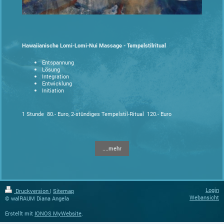
Hawaiianische Lomi-Lomi-Nui Massage - Tempelstilritual
Entspannung
Lösung
Integration
Entwicklung
Initiation
1 Stunde 80.- Euro, 2-stündiges Tempelstil-Ritual 120.- Euro
....mehr
Login
Druckversion
|
Sitemap
Webansicht
© walRAUM Diana Angela
Erstellt mit
IONOS MyWebsite
.