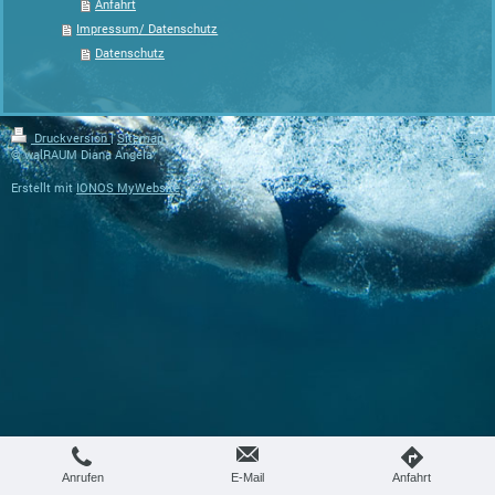
Anfahrt
Impressum/ Datenschutz
Datenschutz
Login
Druckversion
|
Sitemap
Webansicht
© walRAUM Diana Angela
Erstellt mit
IONOS MyWebsite
.
Anrufen
E-Mail
Anfahrt