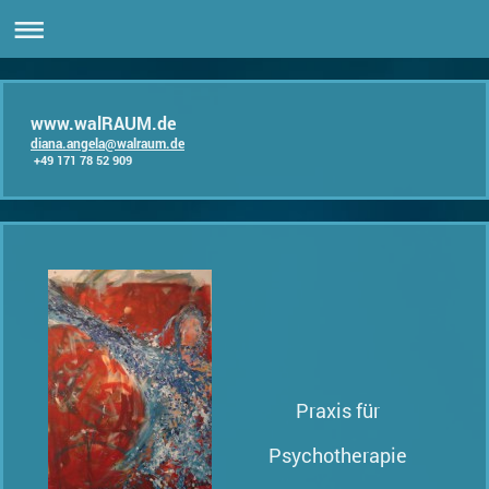
www.walRAUM.de
diana.angela@walraum.de
+49 171 78 52 909
Praxis für
Psychotherapie